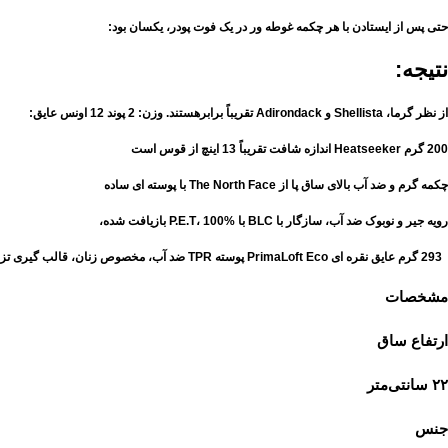
حتی پس از ایستادن با هر چکمه غوطه ور در یک فوت پودر، یکسان بود:
نتیجه:
از نظر گرما، Shellista و Adirondack تقریباً برابرهستند. وزن: 2 پوند 12 اونس عایق:
200 گرم Heatseeker اندازه شافت تقریباً 13 اینچ از قوس است
چکمه گرم و ضد آب بالای ساق پا از The North Face با پوسته ای ساده
رویه جیر و نوبوک ضد آب، سازگار با BLC با P.E.T، 100% بازیافت شده،
293 گرم عایق نقره ای PrimaLoft Eco پوسته TPR ضد آب، مخصوص زنان، قالب گیری تزریق است
مشخصات
ارتفاع ساق
۲۲ سانتی‌متر
جنس