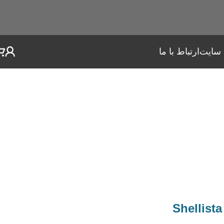
 سایت
ارتباط با ما
کفش کوهنوردی زنانه نورث فیس مدل Shellista