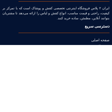
ایران ۲ پلاس فروشگاه اینترنتی تخصصی کفش و پوشاک است که با تمرکز بر
کیفیت، راحتی و قیمت مناسب، انواع کفش و لباس را ارائه می‌دهد تا مشتریان
بتوانند آنلاین، مطمئن، ساده خرید کنند.
دسترسی سریع
صفحه اصلی
محصولات
قوانین
ارتباط با ما
کرج , جهانشهر
02634495132
همراه : 09356200019
ایمیل : info@iran2plus.ir