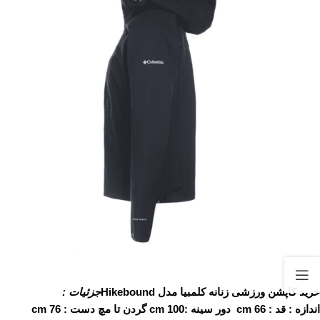
خرید کاپشن ورزشی زنانه کلمبیا مدل Hikebound
جزئیات :
اندازه : قد : 66 cm دور سینه :100 cm گردن تا مچ دست : 76 cm