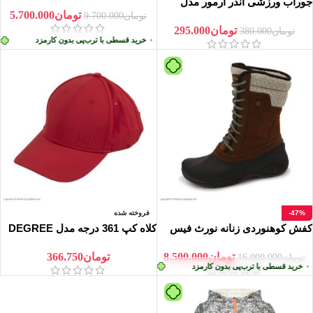
مدل DB 553841
جوراب ورزشی آندر آرمور مدل
تومان
5.700.000
Grip No-Show
تومان
9.700.000
تومان
295.000
تومان
380.000
ب‌پی بدون کارمزد
پرداخت اقساطی
•
خرید قسطی با ترب‌پی بدون کارمزد
پرد
-47%
فروخته شده
کفش کوهنوردی زنانه نورث فیس
کلاه کپ 361 درجه مدل DEGREE
مدل Shellista II Mid
تومان
8.500.000
تومان
366.750
تومان
16.000.000
خرید قسطی با ترب‌پی بدون کارمزد
پرداخت اقساطی
•
خرید قسطی با ترب‌پی بدون کار