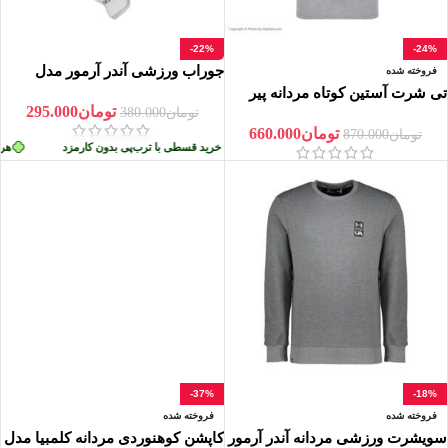
-22%
-24%
جوراب ورزشی آندر آرمور مدل
فروخته شده
Grip No-Show
تی شرت آستین کوتاه مردانه پیر
تومان
295.000
کاردین مدل NA 1600
تومان
380.000
تومان
660.000
تومان
870.000
دون کارمزد
هر قسط
تومان
73.750
•
خرید قسطی با ترب‌پی بدون کارمزد
هر قس
-37%
-18%
فروخته شده
فروخته شده
سویشرت ورزشی مردانه آندر آرمور
کاپشن کوهنوردی مردانه کلمبیا مدل