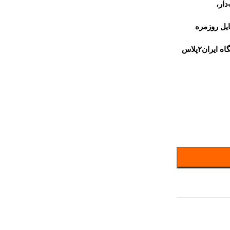
ار،
ایل روزمره
در فصل‌های خنک می‌باشد. خرید اینترنتی این محصول از فروشگاه ایران۲پلاس