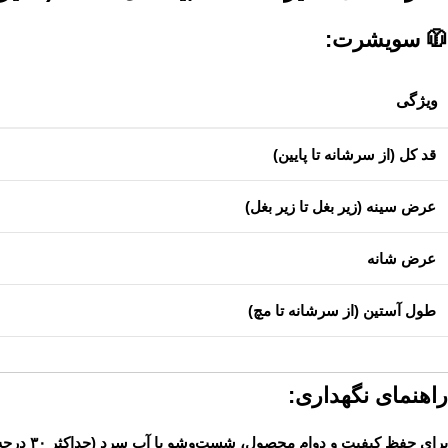
🧥 سویشرت:
ویژگی
قد کل (از سرشانه تا پایین)
عرض سینه (زیر بغل تا زیر بغل)
عرض شانه
طول آستین (از سرشانه تا مچ)
راهنمای نگهداری:
برای حفظ کیفیت و دوام محصول، شست‌وشو با آب سرد (حداکثر ۳۰ درجه) انجام شود.