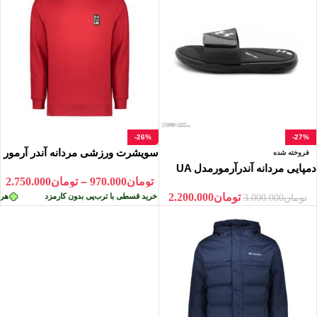
-26%
-27%
سویشرت ورزشی مردانه آندر آرمور
فروخته شده
مدل 0000204454
دمپایی مردانه آندرآرمورمدل UA
تومان
970.000
–
تومان
2.750.000
Ignite VI Slides
تومان
2.200.000
ن کارمزد
هر قسط
تومان
687.500
•
خرید قسطی با ترب‌پی بدون کارمزد
هر قس
تومان
3.000.000