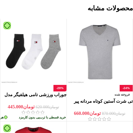
محصولات مشابه
-28%
-24%
جوراب ورزشی تامی هیلفیگر مدل
فروخته شده
5000 سه عددی
تی شرت آستین کوتاه مردانه پیر
تومان
445.000
کاردین مدل NA 1600
تومان
620.000
تومان
660.000
تومان
870.000
ن کارمزد
هر قسط
تومان
111.250
•
خرید قسطی با ترب‌پی بدون کارمزد
هر قس