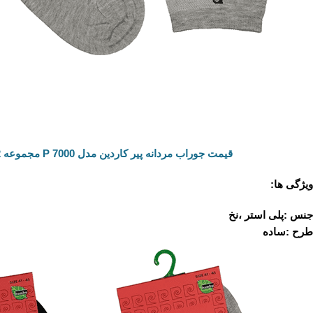
قیمت جوراب مردانه پیر کاردین مدل P 7000 مجموعه 2 عددی
ویژگی ها:
جنس :پلی استر ،نخ
طرح :ساده