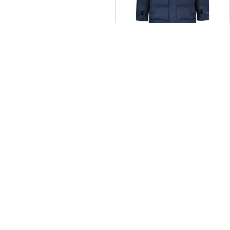
-37%
فروخته شده
کاپشن کوهنوردی مردانه کلمبیا مدل
OMNI TECH
تومان
17.000.000
تومان
27.000.000
درباره ما
ایران ۲ پلاس فروشگاه اینترنتی تخصصی کفش و پوشاک است که با تمرکز بر
کیفیت، راحتی و قیمت مناسب، انواع کفش و لباس را ارائه می‌دهد تا مشتریان
بتوانند آنلاین، مطمئن، ساده خرید کنند.
دسترسی سریع
صفحه اصلی
محصولات
قوانین