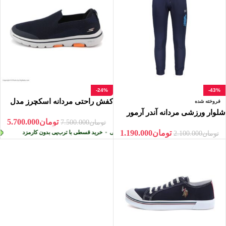
-24%
-43%
کفش راحتی مردانه اسکچرز مدل
فروخته شده
GO WALK
شلوار ورزشی مردانه آندر آرمور
تومان
5.700.000
مدل PREMIUM
تومان
7.500.000
تومان
1.190.000
 ترب‌پی بدون کارمزد
پرداخت اقساطی
•
خرید قسطی با ترب‌پی بدون کارمزد
پ
تومان
2.100.000