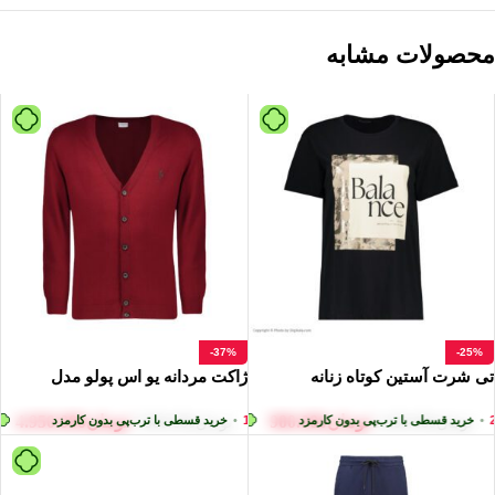
محصولات مشابه
-37%
-25%
تی شرت آستین کوتاه زنانه
ژاکت مردانه یو اس پولو مدل
استرادیواریوس مدل SX 900
50252133-VR014
تومان
900.000
تومان
4.950.000
•
بدون کارمزد
هر قسط
تومان
خرید قسطی با ترب‌پی بدون کارمزد
1.237.500
•
هر قسط
تومان
225.000
•
خرید قسطی با ترب‌پی بدون کارمزد
ه
خرید قسطی با ترب‌پی ب
تومان
1.200.000
تومان
7.900.000