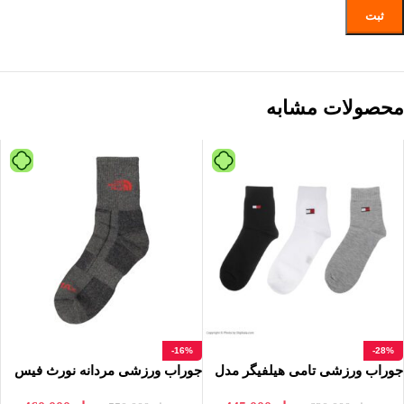
محصولات مشابه
-16%
-28%
جوراب ورزشی تامی هیلفیگر مدل
جوراب ورزشی مردانه نورث فیس
5000 سه عددی
مدل SX 89044