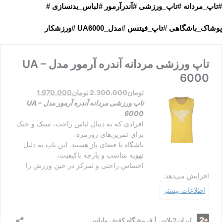
#تاپ_مردانه #تاپ_ورزشی #آندرآرمور #لباس_بدنسازی #
پوشاک_باشگاهی #تاپ_فیتنس #مدل_UA6000 #ورزشکار