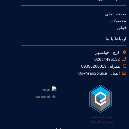
صفحه اصلی
محصولات
قوانین
ارتباط با ما
کرج , جهانشهر
02634495132
همراه : 09356200019
ایمیل : info@iran2plus.ir