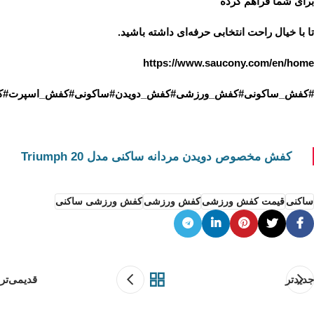
برای شما فراهم کرده
تا با خیال راحت انتخابی حرفه‌ای داشته باشید.
https://www.saucony.com/en/home
#کفش_ساکونی#کفش_ورزشی#کفش_دویدن#ساکونی#کفش_اسپرت#کفش_حر
کفش مخصوص دویدن مردانه ساکنی مدل Triumph 20
ساکنی
قیمت کفش ورزشی
کفش ورزشی
کفش ورزشی ساکنی
جدیدتر
قدیمی‌تر